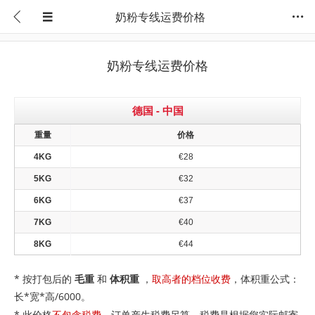
奶粉专线运费价格
奶粉专线运费价格
德国 - 中国
重量
价格
4KG
€28
5KG
€32
6KG
€37
7KG
€40
8KG
€44
* 按打包后的
毛重
和
体积重
，
取高者的档位收费
，体积重公式：
长*宽*高/6000。
*
此价格
不包含税费
，订单产生税费另算，税费是根据您实际邮寄