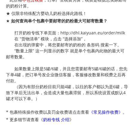
的奶粉计算。
★ 仅限非特殊配方婴幼儿奶粉选择此路线！
★
如何查询单个包裹中要邮寄的奶粉最大可邮寄数量？
打开奶粉专线下单页面：http://dhl.kaiyuan.eu/order/milk
在 “货物清单” 模块，点击 “选择添加”，
在出现的弹窗中，将您要邮寄的奶粉的 条形码 搜索一下。
“数量上限” 这一列显示的数字 就是单个包裹内此物的最大可
邮寄数量。
如果数量上限是5罐/6罐，并且您需要邮寄5罐/6罐的话，您先
下单4罐，把订单号发企业微信客服，客服修改数量和税费之后再
付款。
（因为有部分奶粉目前只能4罐，以往的客户都以为是6罐，导
致下单后无法出单，会造成大量包裹滞留，所以系统设置成默认4
罐才可以下单。）
* 包裹特殊操作
收费
以及罚金收费请点击查看
《常见操作收费》
。
* 更多细节请查看《
奶粉专线 介绍
》